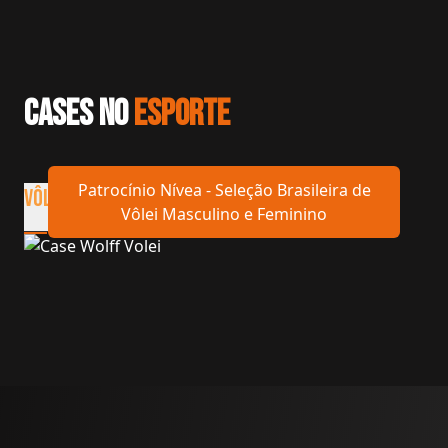
cases no
esporte
Patrocínio Nívea - Seleção Brasileira de
Vôlei
basquete
futsal
beach soccer
Tênis
Vôlei Masculino e Feminino