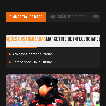
Planos TAYLOR MADE
Aquisição de direitos
Projeto
AÇÕES CUSTOMIZADAS
MARKETING DE INFLUENCIA
RELAC
Ativações personalizadas
Campanhas ON e Offline